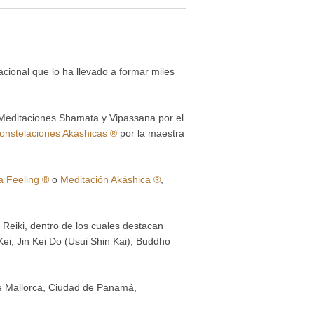
acional que lo ha llevado a formar miles
Meditaciones Shamata y Vipassana por el
onstelaciones Akáshicas ®
por la maestra
a Feeling ®
o
Meditación Akáshica ®
,
Reiki, dentro de los cuales destacan
Kei, Jin Kei Do (Usui Shin Kai), Buddho
de Mallorca, Ciudad de Panamá,