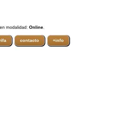
 en modalidad:
Online
.
rifa
contacto
+info