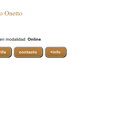
io Onetto
 en modalidad:
Online
.
rifa
contacto
+info