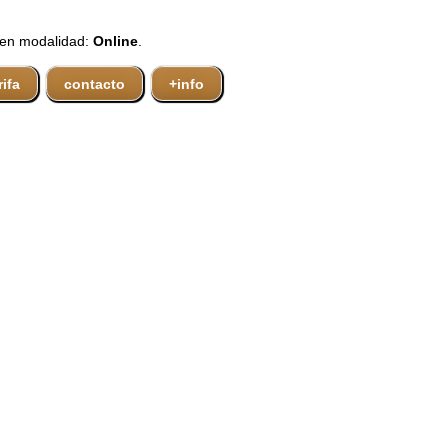
 en modalidad:
Online
.
rifa
contacto
+info