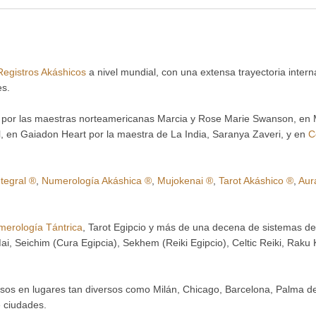
WhatsApp
WhatsApp
Email
WhatsApp
WhatsApp
Email
Email
Email
*la tarifa no incluye el derecho a examen ni el
precio de la convivencia
Registros Akáshicos
a nivel mundial, con una extensa trayectoria intern
es.
 por las maestras norteamericanas Marcia y Rose Marie Swanson, en 
 en Gaiadon Heart por la maestra de La India, Saranya Zaveri, y en
C
ntegral ®
,
Numerología Akáshica ®
,
Mujokenai ®
,
Tarot Akáshico ®
,
Aur
erología Tántrica
, Tarot Egipcio y más de una decena de sistemas de 
* Convivencia
ai, Seichim (Cura Egipcia), Sekhem (Reiki Egipcio), Celtic Reiki, Raku 
* Convivencia
ursos en lugares tan diversos como Milán, Chicago, Barcelona, Palma 
 ciudades.