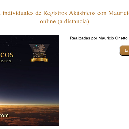
 individuales de Registros Akáshicos con Mauric
online (a distancia)
Realizadas por Mauricio Onetto
ta