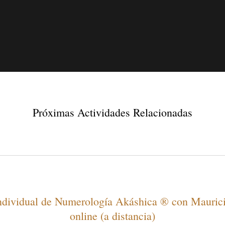
Próximas Actividades Relacionadas
ndividual de Numerología Akáshica ® con Mauric
online (a distancia)